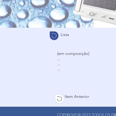
Lista
(em composição)
...
...
...
Item Anterior
COPYRIGHT © 2025 TODOS OS DIRE