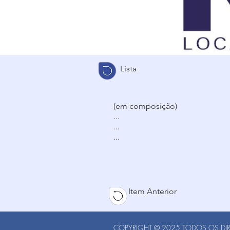
Lista
(em composição)
...
...
...
Item Anterior
COPYRIGHT © 2025 TODOS OS DIRE