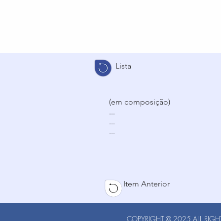
Lista
(em composição)
...
...
...
Item Anterior
COPYRIGHT © 2025 ALL RIGHT