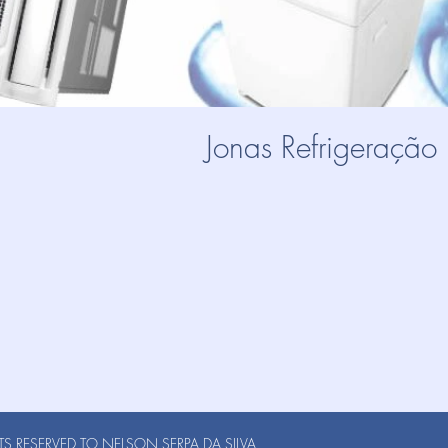
Jonas Refrigeração
S RESERVED TO NELSON SERPA DA SILVA