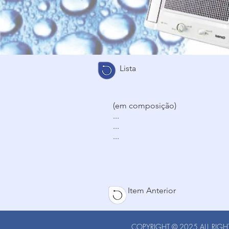
Lista
(em composição)
...
...
...
Item Anterior
COPYRIGHT © 2025 ALL RIGHT