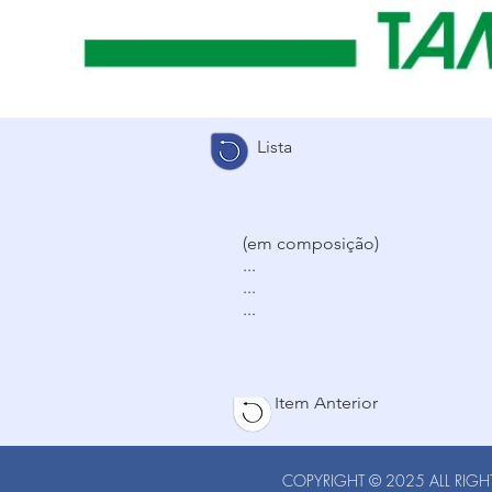
Lista
(em composição)
...
...
...
Item Anterior
COPYRIGHT © 2025 ALL RIGHT