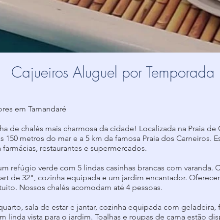
Cajueiros Aluguel por Temporada
dores em Tamandaré
inha de chalés mais charmosa da cidade! Localizada na Praia d
s 150 metros do mar e a 5 km da famosa Praia dos Carneiros. 
farmácias, restaurantes e supermercados.
um refúgio verde com 5 lindas casinhas brancas com varanda. C
rt de 32", cozinha equipada e um jardim encantador. Oferece
ratuito. Nossos chalés acomodam até 4 pessoas.
uarto, sala de estar e jantar, cozinha equipada com geladeira, 
linda vista para o jardim. Toalhas e roupas de cama estão dis