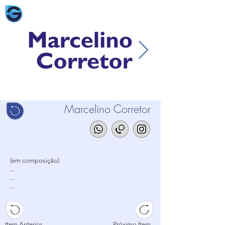
Marcelino Corretor
(em composição)
...
...
...
Item Anterior
Próximo Item