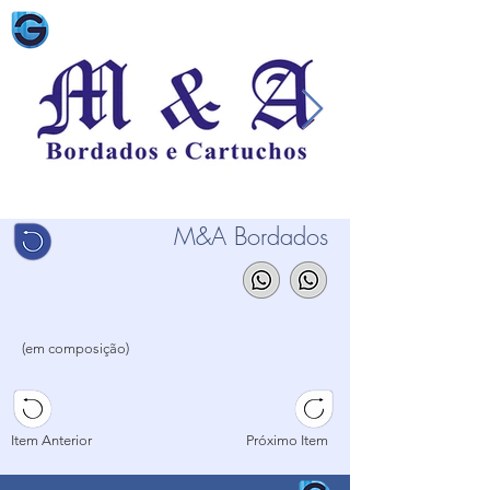
M&A Bordados
(em composição)
...
...
...
Item Anterior
Próximo Item