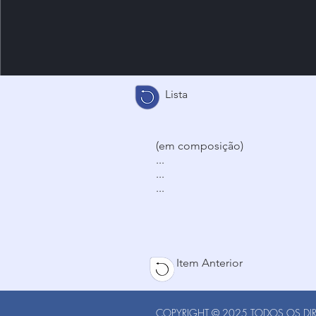
Lista
(em composição)
...
...
...
Item Anterior
COPYRIGHT © 2025 TODOS OS DIRE