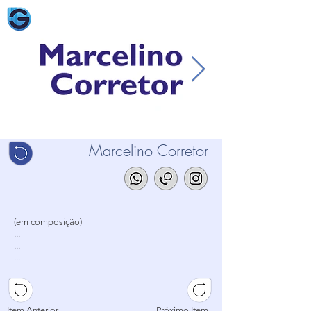
Marcelino Corretor
(em composição)
...
...
...
Item Anterior
Próximo Item