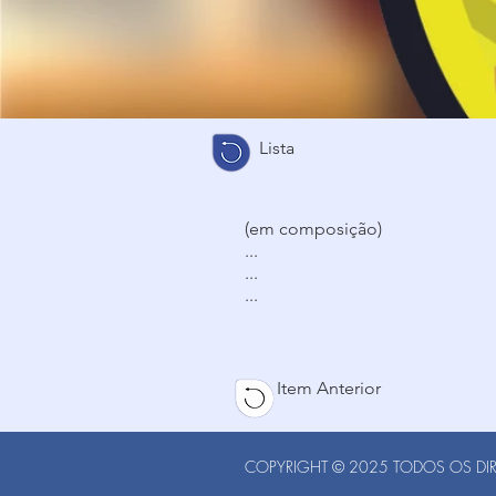
Lista
(em composição)
...
...
...
Item Anterior
COPYRIGHT © 2025 TODOS OS DIRE