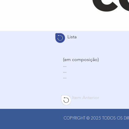
Lista
(em composição)
...
...
...
Item Anterior
COPYRIGHT © 2025 TODOS OS DIRE