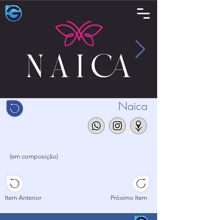
Naica
(em composição)
...
...
...
Item Anterior
Próximo Item